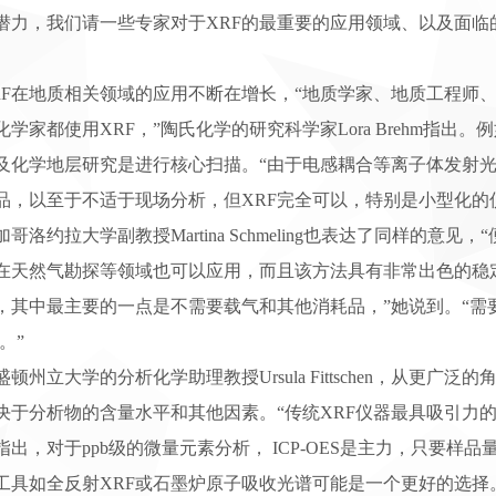
潜力，我们请一些专家对于XRF的最重要的应用领域、以及面
在地质相关领域的应用不断在增长，“地质学家、地质工程师、
化学家都使用XRF，”陶氏化学的研究科学家Lora Brehm指出
及化学地层研究是进行核心扫描。“由于电感耦合等离子体发射光谱 (I
品，以至于不适于现场分析，但XRF完全可以，特别是小型化的
洛约拉大学副教授Martina Schmeling也表达了同样的意见
F在天然气勘探等领域也可以应用，而且该方法具有非常出色的稳定性
，其中最主要的一点是不需要载气和其他消耗品，”她说到。“需
S。”
州立大学的分析化学助理教授Ursula Fittschen，从更广泛
决于分析物的含量水平和其他因素。“传统XRF仪器最具吸引力的
指出，对于ppb级的微量元素分析， ICP-OES是主力，只要
工具如全反射XRF或石墨炉原子吸收光谱可能是一个更好的选择。“对