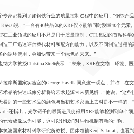
家都提到了如钢铁行业的质量控制过程中的应用，“钢铁产品的
n Kawai说，“一台有40块晶体的XRF仪器能够同时测量40个元素。
在工业领域的应用不只是用于质量控制，CTL集团的首席科学家Don
制造工厂迅速评估替代材料和配方的能力，以及不同制造过程的副
多的循环使用，会加快带来一个绿色的未来。”
学教授Christina Streli表示，“未来，XRF在文物、
”
斯国家实验室的George Havrilla同意这一观点，并称，在文
对艺术品的快速成像分析将给艺术起源带来新见解，”他说。“这
天看到的一些艺术品的颜色与当初艺术家画上去时是不一样的。
illa还指出，光学镊子的最新进展使得用XRF能够检测到单个细胞的“mech
的元素成像成为可能，这可以让我们对生物机制有新的理解。
波国家材料科学研究所教授、团体领袖Kenji Sakurai，也