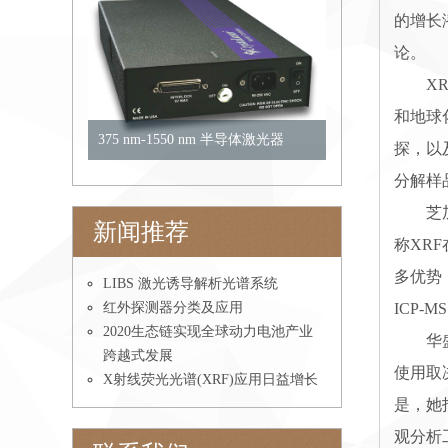
的增长
论。
XRF
和地球
375 nm-1550 nm 半导体激光器
探，以
分解样
芝加哥
新闻推荐
称XR
多优势
LIBS 激光诱导解析光谱系统
ICP-M
红外探测器分类及应用
2020生态链实现全球动力电池产业
华盛顿
跨越式发展
使用取
X射线荧光光谱(XRF)应用日益增长
是，她
观分析