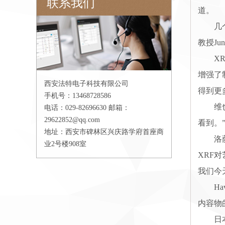
联系我们
道。
几个专
教授Ju
XRF
增强了
西安法特电子科技有限公司
得到更
手机号：13468728586
维也纳大
电话：029-82696630 邮箱：
29622852@qq.com
看到。
地址：西安市碑林区兴庆路学府首座商
洛萨拉摩
业2号楼908室
XRF
我们今
Havr
内容物
日本筑