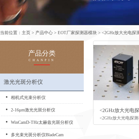
当前位置：
主页
>
产品中心
>
EOT厂家探测器模块
>
<2GHz放大光电探
产品分类
CHANPIN
激光光斑分析仪
•
相机式光束分析仪
•
2-16µm激光光斑分析仪
<2GHz放大光电
•
WinCamD-THz太赫兹光斑分析仪
•
多光束光斑分析仪BladeCam